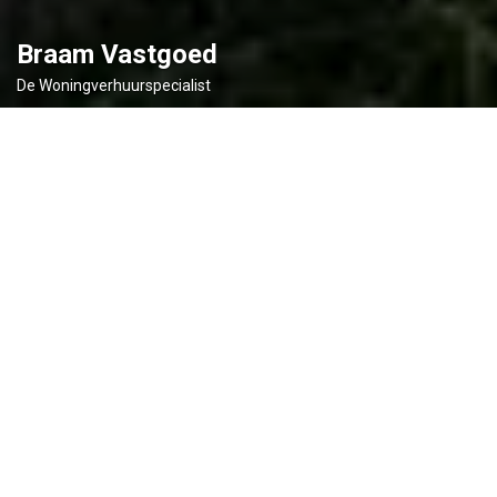
Braam Vastgoed
De Woningverhuurspecialist
Huurwoningen
Op zoek naar een huurwoning?
Bekijk ons actuele aanbod en vind jouw nieuwe
thuis vandaag nog.
Bekijk huurwoningen
Huurappartementen
Huurappartementen beschikbaar
Ontdek ons aanbod van comfortabele en centraal
gelegen appartementen.