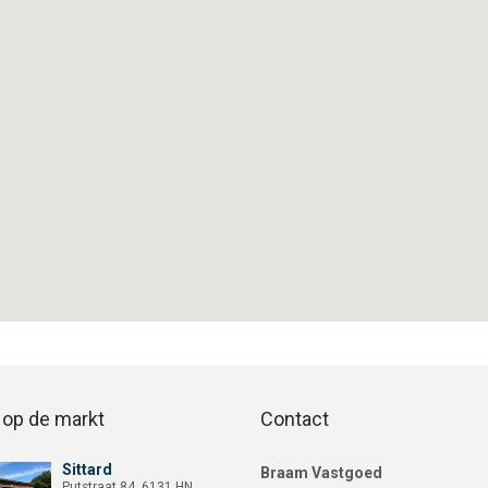
op de markt
Contact
Sittard
Bekijk woning Sittard Putstraat 84
Braam Vastgoed
Bekijk woning Sittard Putstraat 84
Putstraat 84, 6131 HN