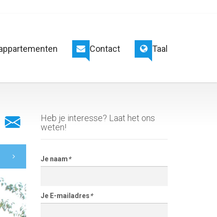
appartementen
Contact
Taal
Heb je interesse? Laat het ons
weten!
Je naam
*
Je E-mailadres
*