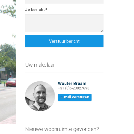
Je bericht
*
Verstuur bericht
Uw makelaar
Wouter Braam
+31 (0)6-23927690
E-mail versturen
Nieuwe woonruimte gevonden?