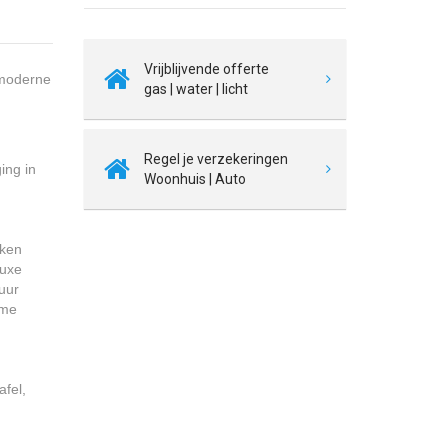
Vrijblijvende offerte
 moderne
gas | water | licht
Regel je verzekeringen
ing in
Woonhuis | Auto
uken
luxe
uur
ime
fel,