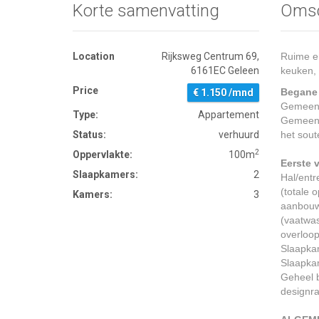
Korte samenvatting
Omsc
Location
Rijksweg Centrum 69,
Ruime en
6161EC Geleen
keuken,
Price
Begane
€ 1.150 /mnd
Gemeens
Type:
Appartement
Gemeensc
Status:
verhuurd
het sout
2
Oppervlakte:
100m
Eerste 
Slaapkamers:
2
Hal/ent
(totale 
Kamers:
3
aanbouw
(vaatwas
overloop
Slaapkam
Slaapkam
Geheel b
designr