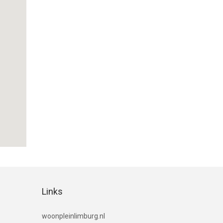
Links
(link naar woningaanbod in Limburg)
woonpleinlimburg.nl