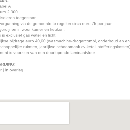
EEN:
abel A
uro 2.300.
isdieren toegestaan.
ergunning via de gemeente te regelen circa euro 75 per jaar.
lgordijnen in woonkamer en keuken.
 is exclusief gas water en licht.
ijkse bijdrage euro 40,00 (wasmachine-drogercombi, onderhoud en en
happelijke ruimten, jaarlijkse schoonmaak cv-ketel, stofferingskosten
ent is voorzien van een doorlopende laminaatvloer.
ARDING:
r | in overleg