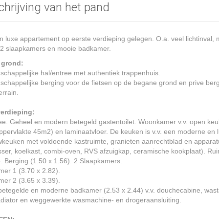
hrijving van het pand
 luxe appartement op eerste verdieping gelegen. O.a. veel lichtinval,
 2 slaapkamers en mooie badkamer.
 grond:
chappelijke hal/entree met authentiek trappenhuis.
happelijke berging voor de fietsen op de begane grond en prive berg
errain.
verdieping:
ree. Geheel en modern betegeld gastentoilet. Woonkamer v.v. open ke
oppervlakte 45m2) en laminaatvloer. De keuken is v.v. een moderne en 
keuken met voldoende kastruimte, granieten aanrechtblad en apparat
ser, koelkast, combi-oven, RVS afzuigkap, ceramische kookplaat). Ru
. Berging (1.50 x 1.56). 2 Slaapkamers.
er 1 (3.70 x 2.82).
er 2 (3.65 x 3.39).
etegelde en moderne badkamer (2.53 x 2.44) v.v. douchecabine, wasta
adiator en weggewerkte wasmachine- en drogeraansluiting.