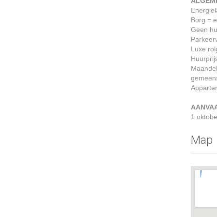
ALGEM
Energiel
Borg = e
Geen hu
Parkeerv
Luxe ro
Huurprijs
Maandel
gemeensc
Appartem
AANVA
1 oktobe
Map