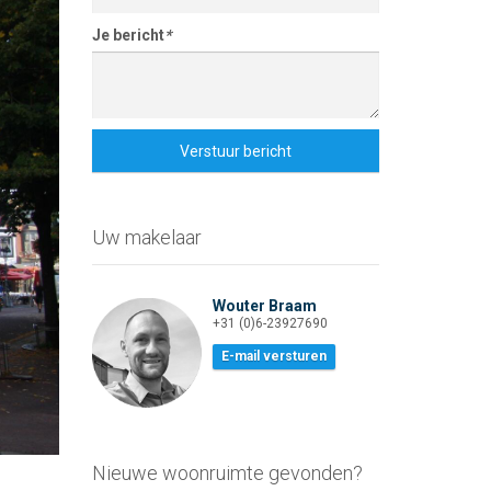
Je bericht
*
Verstuur bericht
Uw makelaar
Wouter Braam
+31 (0)6-23927690
E-mail versturen
Klik voor vergroting
Nieuwe woonruimte gevonden?