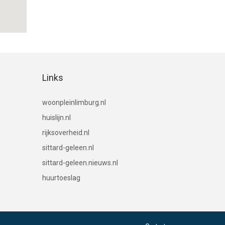
Links
(link naar woningaanbod in Limburg)
woonpleinlimburg.nl
(link naar landelijke huizensite)
huislijn.nl
(informatie over energielabels voor gebou
rijksoverheid.nl
(officiële website van de gemeente Sitta
sittard-geleen.nl
(lokale nieuwswebsite voor Sittar
sittard-geleen.nieuws.nl
(informatie van de Belastingdienst over huurt
huurtoeslag