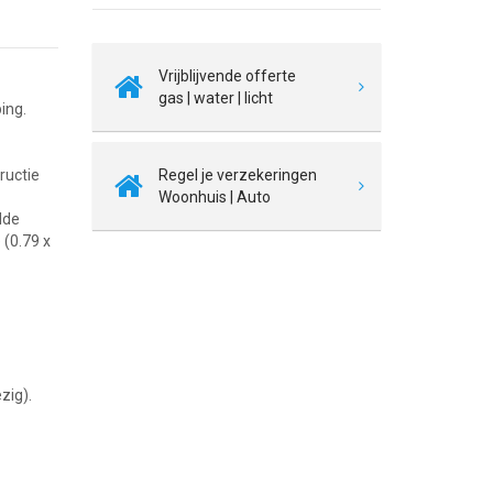
Vrijblijvende offerte
gas | water | licht
ing.
ructie
Regel je verzekeringen
Woonhuis | Auto
lde
 (0.79 x
zig).