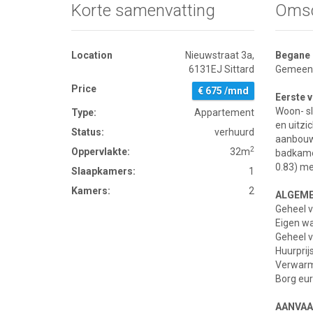
Korte samenvatting
Omsc
Location
Nieuwstraat 3a,
Begane 
6131EJ Sittard
Gemeensc
Price
€ 675 /mnd
Eerste 
Woon- sl
Type:
Appartement
en uitz
Status:
verhuurd
aanbouwk
2
Oppervlakte:
32m
badkamer
0.83) m
Slaapkamers:
1
Kamers:
2
ALGEME
Geheel v
Eigen wa
Geheel v
Huurprij
Verwarmi
Borg eu
AANVAA