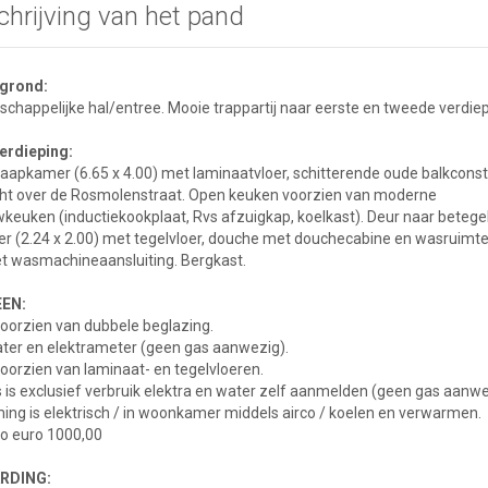
hrijving van het pand
grond:
happelijke hal/entree. Mooie trappartij naar eerste en tweede verdiep
verdieping:
aapkamer (6.65 x 4.00) met laminaatvloer, schitterende oude balkconst
icht over de Rosmolenstraat. Open keuken voorzien van moderne
euken (inductiekookplaat, Rvs afzuigkap, koelkast). Deur naar betege
 (2.24 x 2.00) met tegelvloer, douche met douchecabine en wasruimte
et wasmachineaansluiting. Bergkast.
EN:
oorzien van dubbele beglazing.
ter en elektrameter (geen gas aanwezig).
oorzien van laminaat- en tegelvloeren.
s is exclusief verbruik elektra en water zelf aanmelden (geen gas aanwe
ng is elektrisch / in woonkamer middels airco / koelen en verwarmen.
ro euro 1000,00
RDING: