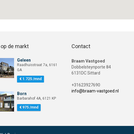
op de markt
Contact
Geleen
Bekijk woning Geleen Raadhuisstraat 7a
Braam Vastgoed
Bekijk woning Geleen Raadhuisstraat 7a
Raadhuisstraat 7a, 6161
Dobbelsteynporte 84
GA
6131DC Sittard
€ 1.725 /mnd
+31623927690
info@braam-vastgoed.nl
Born
Bekijk woning Born Barbarahof 4A
Bekijk woning Born Barbarahof 4A
Barbarahof 4A, 6121 KP
€ 975 /mnd