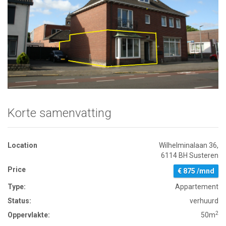
Klik voor vergroting
Korte samenvatting
Location
Wilhelminalaan 36,
6114 BH Susteren
Price
€ 875 /mnd
Type:
Appartement
Status:
verhuurd
2
Oppervlakte:
50m