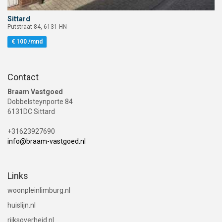
Sittard
Bekijk woning Sittard Putstraat 84
Putstraat 84, 6131 HN
€ 100 /mnd
Contact
Braam Vastgoed
Dobbelsteynporte 84
6131DC Sittard
+31623927690
info@braam-vastgoed.nl
Links
(link naar woningaanbod in Limburg)
woonpleinlimburg.nl
(link naar landelijke huizensite)
huislijn.nl
(informatie over energielabels voor gebouwen)
rijksoverheid.nl