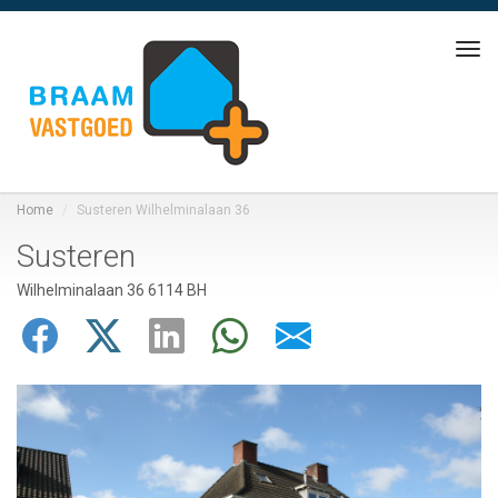
To
Home
Susteren Wilhelminalaan 36
Susteren
Wilhelminalaan 36 6114 BH