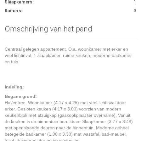
Slaapkamers:
1
Kamers:
3
Omschrijving van het pand
Centraal gelegen appartement. O.a. woonkamer met erker en
veel lichtinval, 1 slaapkamer, ruime keuken, moderne badkamer
en tuin.
Indeling:
Begane grond:
Hal/entree. Woonkamer (4.17 x 4.25) met veel lichtinval door
erker. Gesloten keuken (4.17 x 3.00) voorzien van modern
keukenblok met afzuigkap (gaskookplaat ter overname). Vanuit
de keuken is de binnentuin bereikbaar Slaapkamer (3.77 x 3.48)
met openslaande deuren naar de binnentuin. Moderne geheel
betegelde badkamer (1.00 x 3.30) met wastafel, bad-meubel,
toilet, designradiator en inloopdouche.