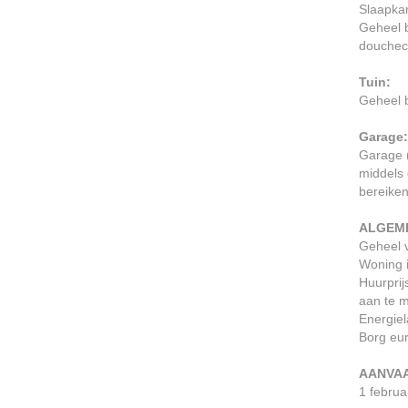
Slaapkam
Geheel b
doucheca
Tuin:
Geheel b
Garage
Garage (
middels 
bereiken
ALGEM
Geheel 
Woning i
Huurprij
aan te 
Energiel
Borg eu
AANVA
1 februa