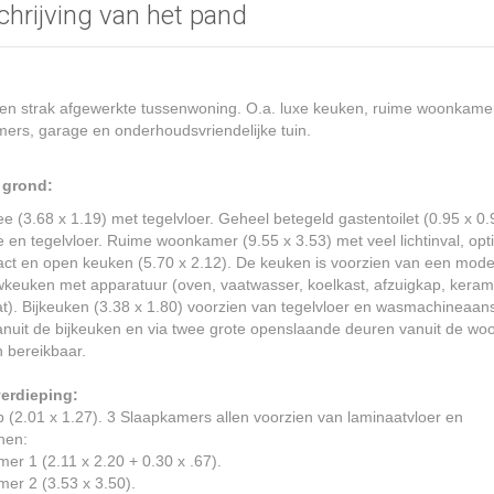
hrijving van het pand
en strak afgewerkte tussenwoning. O.a. luxe keuken, ruime woonkamer
ers, garage en onderhoudsvriendelijke tuin.
 grond:
ee (3.68 x 1.19) met tegelvloer. Geheel betegeld gastentoilet (0.95 x 0
je en tegelvloer. Ruime woonkamer (9.55 x 3.53) met veel lichtinval, op
act en open keuken (5.70 x 2.12). De keuken is voorzien van een mod
keuken met apparatuur (oven, vaatwasser, koelkast, afzuigkap, keram
t). Bijkeuken (3.38 x 1.80) voorzien van tegelvloer en wasmachineaansl
anuit de bijkeuken en via twee grote openslaande deuren vanuit de w
in bereikbaar.
verdieping:
 (2.01 x 1.27). 3 Slaapkamers allen voorzien van laminaatvloer en
jnen:
er 1 (2.11 x 2.20 + 0.30 x .67).
er 2 (3.53 x 3.50).