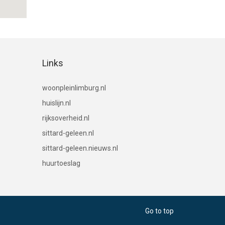
Links
(link naar woningaanbod in Limburg)
woonpleinlimburg.nl
(link naar landelijke huizensite)
huislijn.nl
(informatie over energielabels voor gebou
rijksoverheid.nl
(officiële website van de gemeente Sitta
sittard-geleen.nl
(lokale nieuwswebsite voor Sittar
sittard-geleen.nieuws.nl
(informatie van de Belastingdienst over huurt
huurtoeslag
Go to top