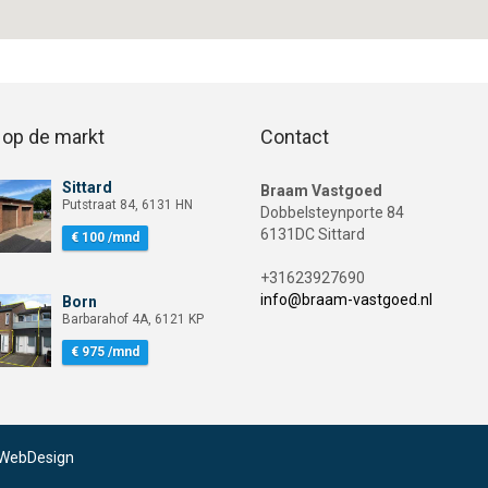
op de markt
Contact
Sittard
Bekijk woning Sittard Putstraat 84
Braam Vastgoed
Bekijk woning Sittard Putstraat 84
Putstraat 84, 6131 HN
Dobbelsteynporte 84
6131DC Sittard
€ 100 /mnd
+31623927690
info@braam-vastgoed.nl
Born
Bekijk woning Born Barbarahof 4A
Bekijk woning Born Barbarahof 4A
Barbarahof 4A, 6121 KP
€ 975 /mnd
WebDesign