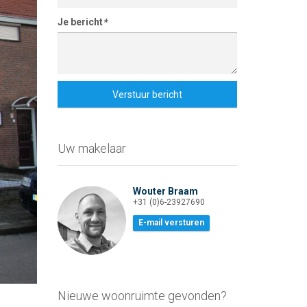
Je bericht
*
Verstuur bericht
Uw makelaar
Wouter Braam
+31 (0)6-23927690
E-mail versturen
Klik voor vergroting
Nieuwe woonruimte gevonden?