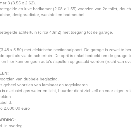
er 3 (3.55 x 2.62).
etegelde en luxe badkamer (2.08 x 1.55) voorzien van 2e toilet, douc
bine, designradiator, wastafel en badmeubel.
etegelde achtertuin (circa 40m2) met toegang tot de garage.
:
3.48 x 5.50) met elektrische sectionaalpoort. De garage is zowel te be
de oprit als via de achtertuin. De oprit is enkel bedoeld om de garage t
 en hier kunnen geen auto's / spullen op gestald worden (recht van ov
EEN:
voorzien van dubbele beglazing.
s geheel voorzien van laminaat en tegelvloeren.
s is exclusief gas water en licht, huurder dient zichzelf en voor eigen r
melden.
abel B.
ro 2.000,00 euro
ARDING:
ri in overleg.