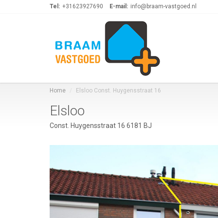
Tel:
+31623927690
E-mail:
info@braam-vastgoed.nl
Home
Elsloo Const. Huygensstraat 16
Elsloo
Const. Huygensstraat 16 6181 BJ