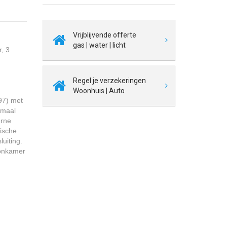
Vrijblijvende offerte
gas | water | licht
, 3
Regel je verzekeringen
Woonhuis | Auto
.97) met
timaal
erne
ische
uiting.
oonkamer