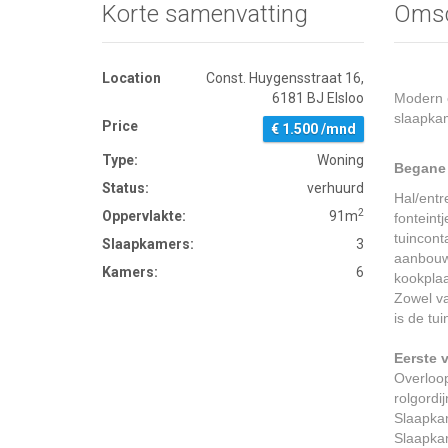
Korte samenvatting
Omsc
Location
Const. Huygensstraat 16,
6181 BJ Elsloo
Modern 
slaapkam
Price
€ 1.500 /mnd
Type:
Woning
Begane
Status:
verhuurd
Hal/entr
2
Oppervlakte:
91m
fonteint
tuincont
Slaapkamers:
3
aanbouw
Kamers:
6
kookplaa
Zowel v
is de tu
Eerste 
Overloop
rolgordi
Slaapkam
Slaapkam