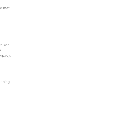
he met
reiken
e
erpad).
ekening